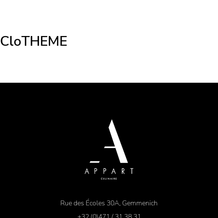
Appart Culinaire -
CloTHEME
Seitenfuss
Rue des Écoles 30A, Gemmenich
+32 (0)471 / 31 38 31