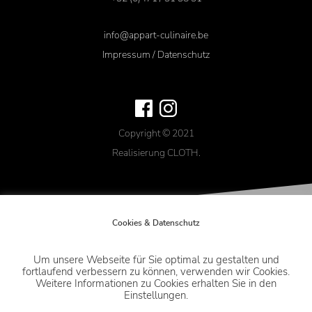
info@appart-culinaire.be
Impressum
/
Datenschutz
Copyright © 2021
Realisierung
CLOTH.
Cookies & Datenschutz
Um unsere Webseite für Sie optimal zu gestalten und
fortlaufend verbessern zu können, verwenden wir Cookies.
Weitere Informationen zu Cookies erhalten Sie in den
Einstellungen.